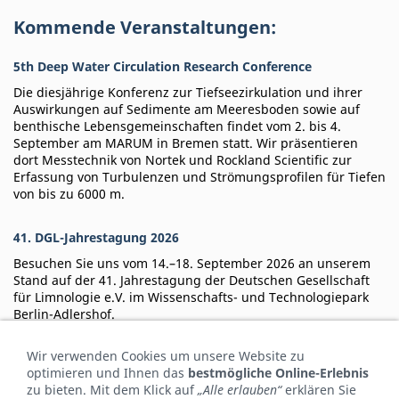
Kommende Veranstaltungen:
5th Deep Water Circulation Research Conference
Die diesjährige Konferenz zur Tiefseezirkulation und ihrer
Auswirkungen auf Sedimente am Meeresboden sowie auf
benthische Lebensgemeinschaften findet vom 2. bis 4.
September am MARUM in Bremen statt. Wir präsentieren
dort Messtechnik von Nortek und Rockland Scientific zur
Erfassung von Turbulenzen und Strömungsprofilen für Tiefen
von bis zu 6000 m.
41. DGL-Jahrestagung 2026
Besuchen Sie uns vom 14.–18. September 2026 an unserem
Stand auf der 41. Jahrestagung der Deutschen Gesellschaft
für Limnologie e.V. im Wissenschafts- und Technologiepark
Berlin-Adlershof.
Wir verwenden Cookies um unsere Website zu
Rostock Ocean Convention 2026
optimieren und Ihnen das
bestmögliche Online-Erlebnis
Bitte informieren Sie sich vom 3. bis 4. November an unserem
zu bieten. Mit dem Klick auf
„Alle erlauben“
erklären Sie